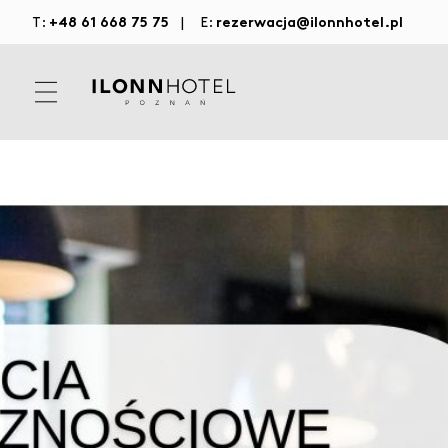
+48 61 668 75 75
rezerwacja@ilonnhotel.pl
T:
|
E: