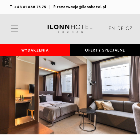
+48 61 668 75 75
rezerwacja@ilonnhotel.pl
T:
|
E:
EN
DE
CZ
WYDARZENIA
OFERTY SPECJALNE