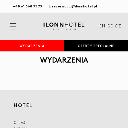
+48 61 668 75 75
rezerwacja@ilonnhotel.pl
T:
|
E:
EN
DE
CZ
WYDARZENIA
OFERTY SPECJALNE
WYDARZENIA
HOTEL
O NAS
NOCLEGI